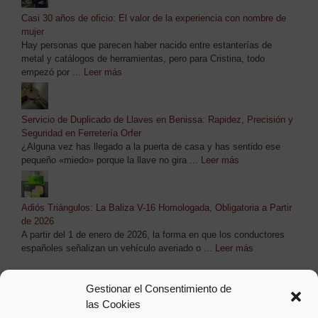
Casi 30 años de oficio: El valor de la experiencia con nombre de
mujer
Hay personas que parecen haber nacido entre estanterías de
metal y catálogos de herramientas, pero para Cristina, todo
empezó por ...
Leer más
Servicio de Duplicado de Llaves en Benissa: Rapidez, Precisión y
Seguridad en Ferretería Orfer
¿Alguna vez has llegado a la puerta de casa y has sentido ese
pequeño «miedo» porque la llave no gira ...
Leer más
Adiós Triángulos: La Baliza V-16 Homologada, Obligatoria a Partir
de 2026
A partir del 1 de enero de 2026, la forma en que los conductores
españoles señalizan un vehículo averiado o ...
Leer más
Etiquetas
Gestionar el Consentimiento de
las Cookies