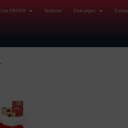
icios ORFER
Noticias
Descargas
Conta
r