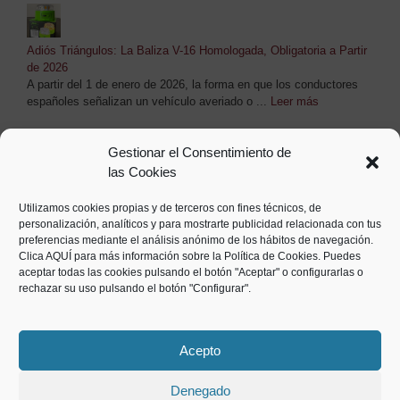
Adiós Triángulos: La Baliza V-16 Homologada, Obligatoria a Partir
de 2026
A partir del 1 de enero de 2026, la forma en que los conductores
españoles señalizan un vehículo averiado o ...
Leer más
Etiquetas
Gestionar el Consentimiento de
las Cookies
Afilado de cadenas
Amaestramiento de llaves
arnés
Baliza V16
Bombillas LED
Utilizamos cookies propias y de terceros con fines técnicos, de
calzado de seguridad
personalización, analíticos y para mostrarte publicidad relacionada con tus
Bricolaje
cambiar
preferencias mediante el análisis anónimo de los hábitos de navegación.
goma gas butano
Campaña de la Aceituna
Capazos de goma
Casa de
Clica
AQUÍ
para más información sobre la Política de Cookies. Puedes
Vacaciones
cascos
Combustible Stihl
Estufas de Pellet
gafas de protección
aceptar todas las cookies pulsando el botón "Aceptar" o configurarlas o
Goma gas butano
Guardallaves
Herramientas
Jardineria
Limpieza de
rechazar su uso pulsando el botón "Configurar".
chimeneas
Limpieza de estufas
Lubricantes Stihl
Luces de Emergencia
Menaje
Pellet
Poda
Menaje para el hogar
rastrillo para las aceitunas
Acepto
Recogeolivas
regulador gas butano
ropa de trabajo
Sacos de rafia
Seguridad
Stihl
tapones
Tapones de corcho
Tapones para botellas de vino
utensilios del
campo
Vareador
vestuario de seguridad
vestuario laboral
Vito
Denegado