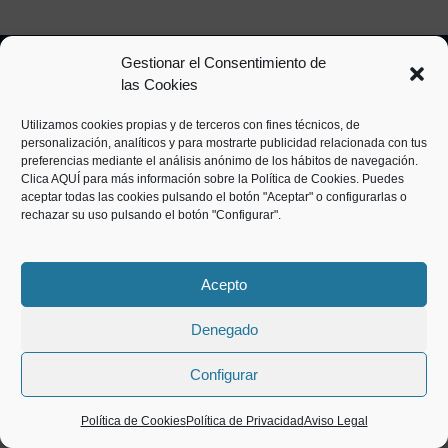
Gestionar el Consentimiento de
Aviso Legal
-
Política de Privacidad
-
Política de Cookies
las Cookies
©Ferretería ORFER 2026
Utilizamos cookies propias y de terceros con fines técnicos, de
personalización, analíticos y para mostrarte publicidad relacionada con tus
preferencias mediante el análisis anónimo de los hábitos de navegación.
Clica
AQUÍ
para más información sobre la Política de Cookies. Puedes
aceptar todas las cookies pulsando el botón "Aceptar" o configurarlas o
rechazar su uso pulsando el botón "Configurar".
Acepto
Denegado
Configurar
Política de Cookies
Política de Privacidad
Aviso Legal